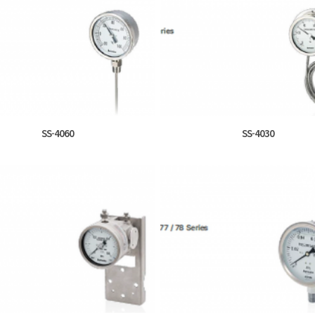
SS-4060
SS-4030