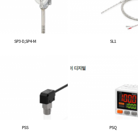
SP3-D,SP4-M
SL1
PSS
PSQ