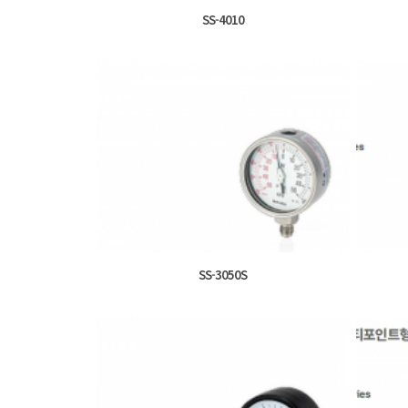
SS-4010
SS-3050S