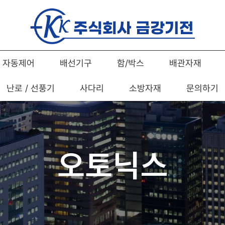
자동제어
배선기구
함/박스
배관자재
난로 / 선풍기
사다리
소방자재
문의하기
오토닉스