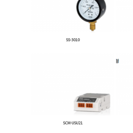
SS-3010
SCM-USU21