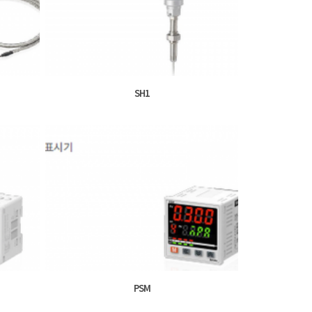
SH1
PSM