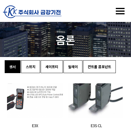
옴론
센서
스위치
세이프티
릴레이
컨트롤 콤포넌트
E3X
E3S CL