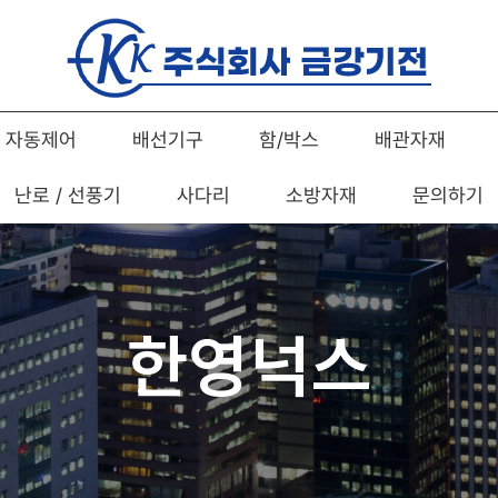
자동제어
배선기구
함/박스
배관자재
난로 / 선풍기
사다리
소방자재
문의하기
한영넉스