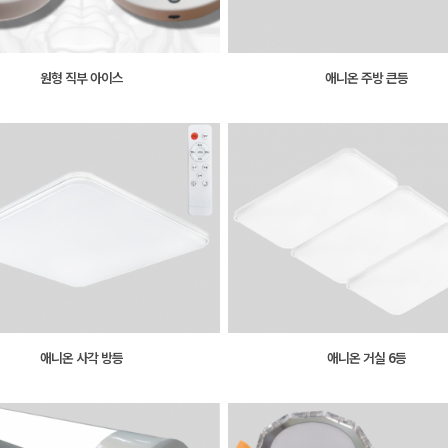
원형 직부 아이스
애니온 주방 큰등
애니온 사각 방등
애니온 거실 6등