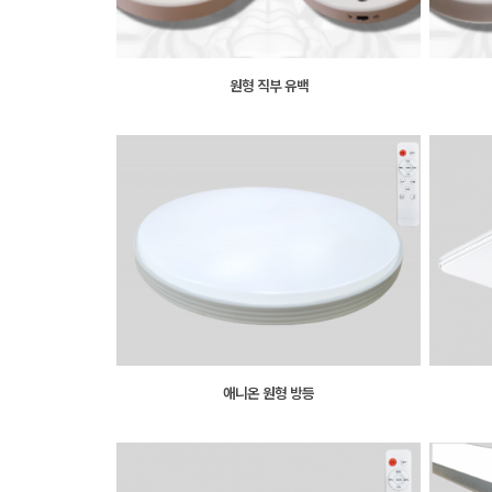
원형 직부 유백
애니온 원형 방등