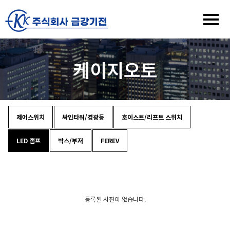
케이지오토
제어스위치
싸인타워/경광등
호이스트/리프트 스위치
LED 램프
박스/부저
FEREV
등록된 사진이 없습니다.