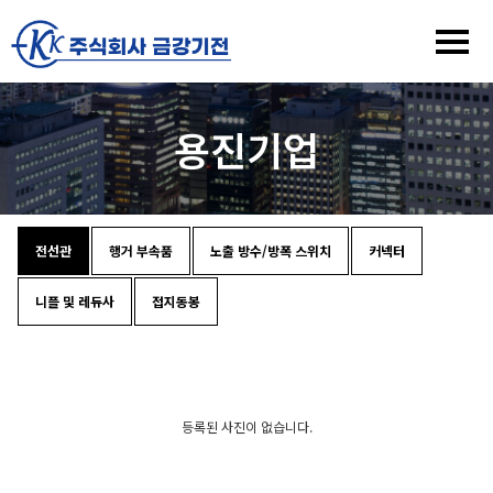
용진기업
전선관
행거 부속품
노출 방수/방폭 스위치
커넥터
니플 및 레듀사
접지동봉
등록된 사진이 없습니다.